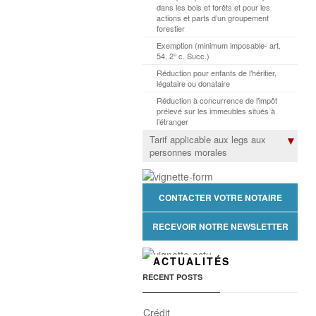
dans les bois et forêts et pour les
actions et parts d’un groupement
forestier
Exemption (minimum imposable- art.
54, 2° c. Succ.)
Réduction pour enfants de l’héritier,
légataire ou donataire
Réduction à concurrence de l’impôt
prélevé sur les immeubles situés à
l’étranger
Tarif applicable aux legs aux
personnes morales
CONTACTER VOTRE NOTAIRE
RECEVOIR NOTRE NEWSLETTER
ACTUALITÉS
RECENT POSTS
Crédit