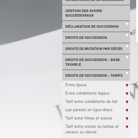
GESTION DES AVOIRS
SUCCESSORAUX
DÉCLARATION DE SUCCESSION
DROITS DE SUCCESSION
DROITS DE MUTATION PAR DÉCÈS
DROITS DE SUCCESSION – BASE
TAXABLE
DROITS DE SUCCESSION – TARIFS
Entre époux
Entre cohabitants légaux
Tarif entre cohabitants de fait
Les parents en ligne direct
Tarif entre frères et soeurs
Tarif entre oncles ou tantes et
neveux ou nièces