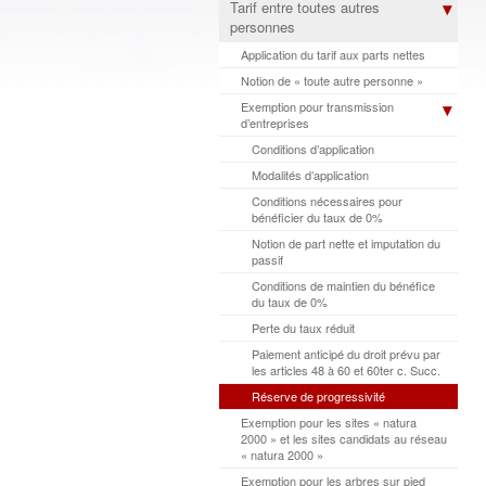
Tarif entre toutes autres
personnes
Application du tarif aux parts nettes
Notion de « toute autre personne »
Exemption pour transmission
d’entreprises
Conditions d’application
Modalités d’application
Conditions nécessaires pour
bénéficier du taux de 0%
Notion de part nette et imputation du
passif
Conditions de maintien du bénéfice
du taux de 0%
Perte du taux réduit
Paiement anticipé du droit prévu par
les articles 48 à 60 et 60ter c. Succ.
Réserve de progressivité
Exemption pour les sites « natura
2000 » et les sites candidats au réseau
« natura 2000 »
Exemption pour les arbres sur pied