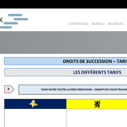
EXPERTISES
BUREAU
MODÈLES