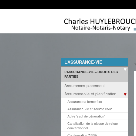
L’ASSURANCE-VIE
L’ASSURANCE-VIE – DROITS DES
PARTIES
Assurances-placement
Assurance-vie et planification
Assurance à terme fixe
Assurance-vie et société civile
Autre ‘saut de génération’
Canalisation de la clause de retour
conventionnel
Configuration ‘ABBA’