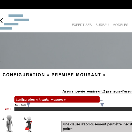
EXPERTISES
BUREAU
MODÈLES
7
CONFIGURATION «
PREMIER MOURANT
»